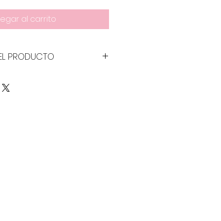
egar al carrito
EL PRODUCTO
o: 1250 gr
, huevos, gluten