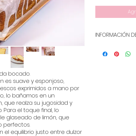
Agr
INFORMACIÓN D
Tamaño aproximad
Alérgénos: lácteos
ada bocado.
ón es suave y esponjoso,
rescos exprimidos a mano por
do, lo bañamos en un
n, que realza su jugosidad y
 Para el toque final, lo
ble glaseado de limón, que
lo perfectos.
el equilibrio justo entre dulzor