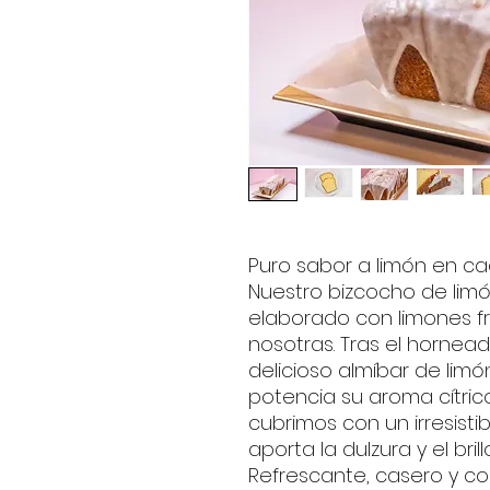
Puro sabor a limón en c
Nuestro bizcocho de lim
elaborado con limones f
nosotras. Tras el hornea
delicioso almíbar de limó
potencia su aroma cítrico.
cubrimos con un irresisti
aporta la dulzura y el bril
Refrescante, casero y con 