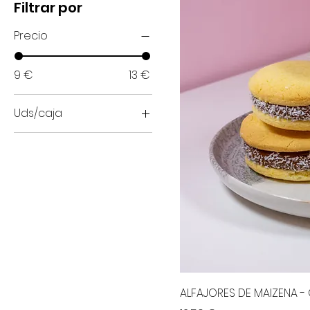
Filtrar por
Precio
9 €
13 €
Uds/caja
Caja 10 uds
Caja 15 uds
Caja 20 uds
Caja 5 uds
ALFAJORES DE MAIZENA -